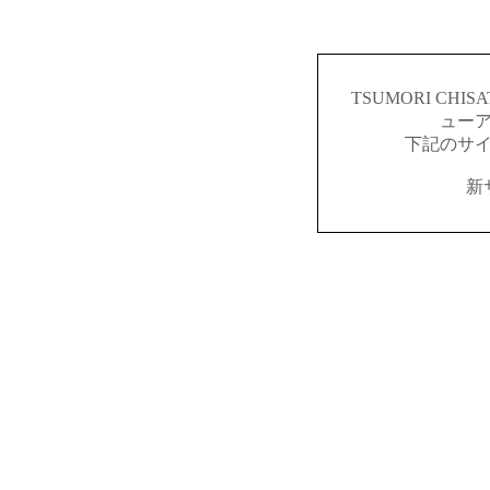
TSUMORI CH
ュー
下記のサ
新