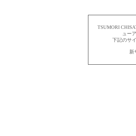
TSUMORI CH
ュー
下記のサ
新