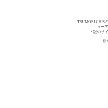
TSUMORI CH
ュー
下記のサ
新