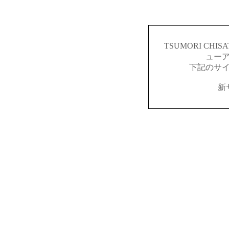
TSUMORI CH
ュー
下記のサ
新