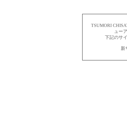
TSUMORI CH
ュー
下記のサ
新