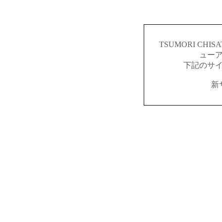
TSUMORI CH
ュー
下記のサ
新