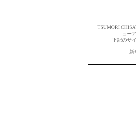
TSUMORI CH
ュー
下記のサ
新