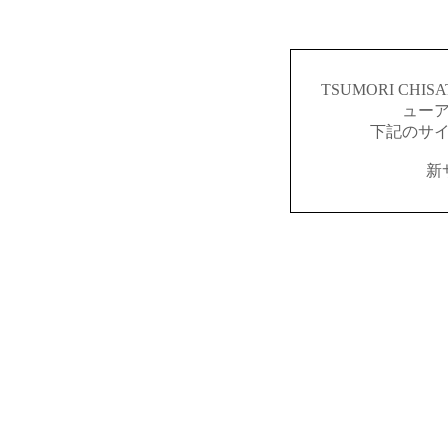
TSUMORI CH
ュー
下記のサ
新