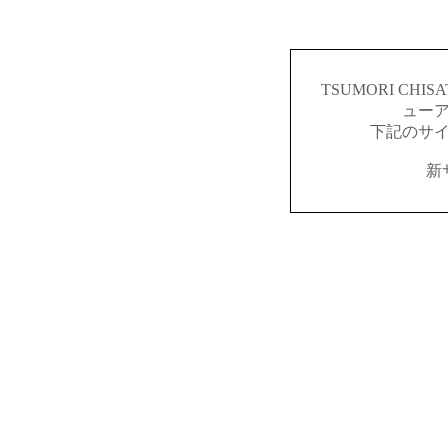
TSUMORI CH
ュー
下記のサ
新