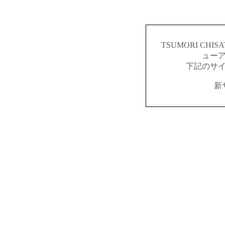
TSUMORI CH
ュー
下記のサ
新